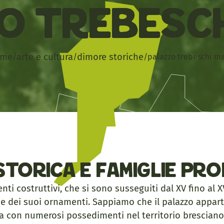
o Trebesch
ome
arte e cultura
dimore storiche
/
/
/
palazzo trebeschi m
storica e famiglie pro
nti costruttivi, che si sono susseguiti dal XV fino al X
e e dei suoi ornamenti. Sappiamo che il palazzo appart
lfa con numerosi possedimenti nel territorio bresciano