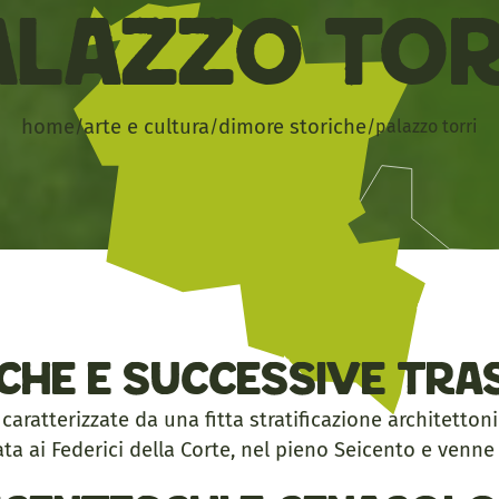
alazzo Tor
home
arte e cultura
dimore storiche
/
/
/
palazzo torri
sche e successive tr
 caratterizzate da una fitta stratificazione architettoni
ata ai Federici della Corte, nel pieno Seicento e venn