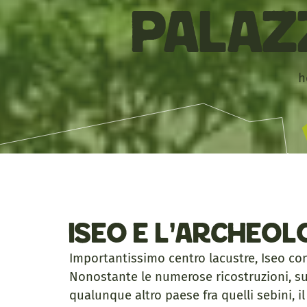
Palaz
h
Iseo e l’archeol
Importantissimo centro lacustre, Iseo co
Nonostante le numerose ricostruzioni, succ
qualunque altro paese fra quelli sebini, il