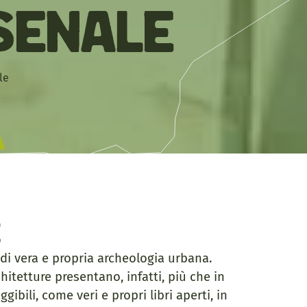
senale
le
e
di vera e propria archeologia urbana.
itetture presentano, infatti, più che in
ibili, come veri e propri libri aperti, in