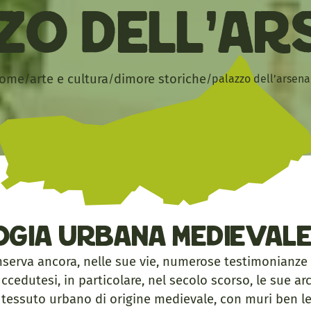
zo dell’Ar
ome
arte e cultura
dimore storiche
/
/
/
palazzo dell’arsena
ogia urbana medieval
nserva ancora, nelle sue vie, numerose testimonianze 
edutesi, in particolare, nel secolo scorso, le sue arch
 tessuto urbano di origine medievale, con muri ben legg