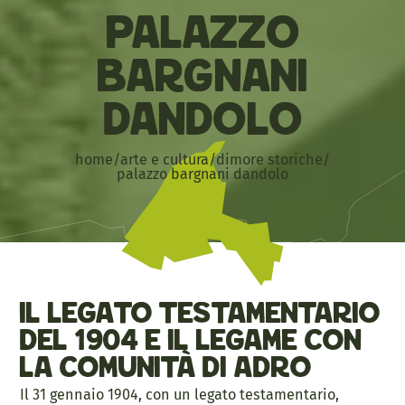
Palazzo
Bargnani
Dandolo
home
/
arte e cultura
/
dimore storiche
/
palazzo bargnani dandolo
Il legato testamentario
del 1904 e il legame con
la comunità di Adro
Il 31 gennaio 1904, con un legato testamentario,