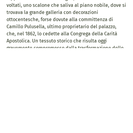
voltati, uno scalone che saliva al piano nobile, dove si
trovava la grande galleria con decorazioni
ottocentesche, forse dovute alla committenza di
Camillo Pulusella, ultimo proprietario del palazzo,
che, nel 1862, lo cedette alla Congrega della Carità
Apostolica. Un tessuto storico che risulta oggi
gravemente compromesso dalla trasformazione dello
stabile a scopo residenziale, che purtroppo ha
riguardato anche il giardino conchiuso.
link e
informazioni utili