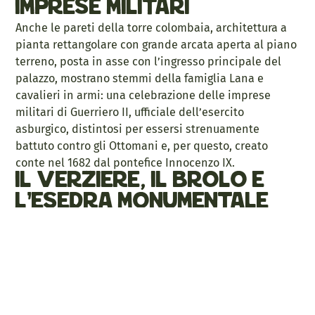
imprese militari
Anche le pareti della torre colombaia, architettura a
pianta rettangolare con grande arcata aperta al piano
terreno, posta in asse con l’ingresso principale del
palazzo, mostrano stemmi della famiglia Lana e
cavalieri in armi: una celebrazione delle imprese
militari di Guerriero II, ufficiale dell’esercito
asburgico, distintosi per essersi strenuamente
battuto contro gli Ottomani e, per questo, creato
conte nel 1682 dal pontefice Innocenzo IX.
Il verziere, il brolo e
l’esedra monumentale
Al centro della corte, si colloca il rigoglioso verziere,
organizzato secondo i dettami della fiorente
trattatistica dell’epoca: dominata da un maestoso
cedro secolare, è composta da giardino, orto e, in una
zona un tempo cinta da pergolato, un frutteto. Tutta la
zona sud è occupata dal brolo, chiuso da un muro di