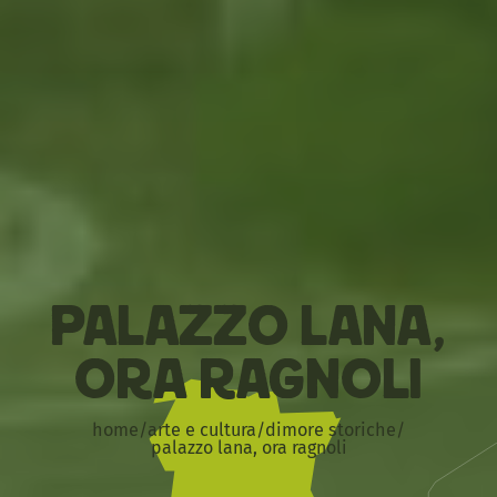
Palazzo Lana,
ora Ragnoli
home
/
arte e cultura
/
dimore storiche
/
palazzo lana, ora ragnoli