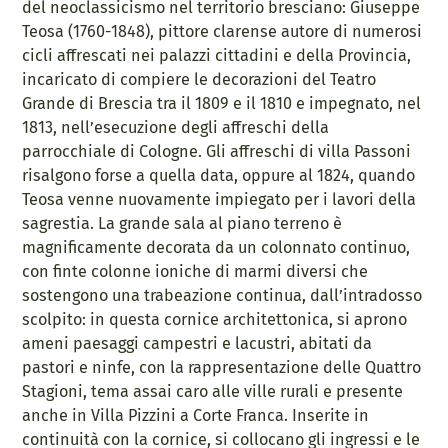
del neoclassicismo nel territorio bresciano: Giuseppe
Teosa (1760-1848), pittore clarense autore di numerosi
cicli affrescati nei palazzi cittadini e della Provincia,
incaricato di compiere le decorazioni del Teatro
Grande di Brescia tra il 1809 e il 1810 e impegnato, nel
1813, nell’esecuzione degli affreschi della
parrocchiale di Cologne. Gli affreschi di villa Passoni
risalgono forse a quella data, oppure al 1824, quando
Teosa venne nuovamente impiegato per i lavori della
sagrestia. La grande sala al piano terreno è
magnificamente decorata da un colonnato continuo,
con finte colonne ioniche di marmi diversi che
sostengono una trabeazione continua, dall’intradosso
scolpito: in questa cornice architettonica, si aprono
ameni paesaggi campestri e lacustri, abitati da
pastori e ninfe, con la rappresentazione delle Quattro
Stagioni, tema assai caro alle ville rurali e presente
anche in Villa Pizzini a Corte Franca. Inserite in
continuità con la cornice, si collocano gli ingressi e le