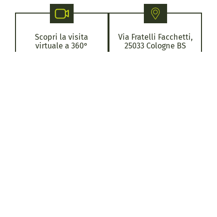
Scopri la visita
Via Fratelli Facchetti,
virtuale a 360°
25033 Cologne BS
Orari di visita: su
prenotazione
Ingresso gratuito
Chiamaci
Bene di proprietà
privata