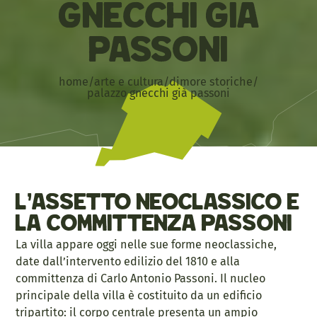
Gnecchi già
Passoni
home
/
arte e cultura
/
dimore storiche
/
palazzo gnecchi già passoni
L’assetto neoclassico e
la committenza Passoni
La villa appare oggi nelle sue forme neoclassiche,
date dall’intervento edilizio del 1810 e alla
committenza di Carlo Antonio Passoni. Il nucleo
principale della villa è costituito da un edificio
tripartito: il corpo centrale presenta un ampio