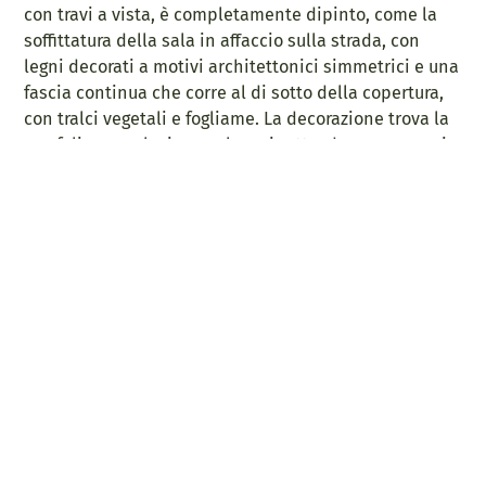
con travi a vista, è completamente dipinto, come la
soffittatura della sala in affaccio sulla strada, con
legni decorati a motivi architettonici simmetrici e una
fascia continua che corre al di sotto della copertura,
con tralci vegetali e fogliame. La decorazione trova la
sua felice conclusione sul caminetto, dove campeggia
lo stemma della famiglia Pulusella.
link e
informazioni utili
Scopri la visita
Cellatica, 25064
virtuale a 360°