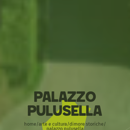
Palazzo
Pulusella
home
/
arte e cultura
/
dimore storiche
/
palazzo pulusella