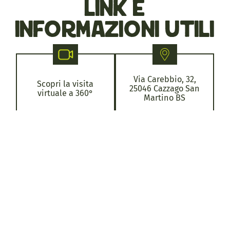
link e
informazioni utili
Via Carebbio, 32,
Scopri la visita
25046 Cazzago San
virtuale a 360°
Martino BS
Orari di visita: cortile
visitabile
gratuitamente lunedì
16-18, dal martedì al
venerdì 9-12.30,
Scrivici
mercoledì 16-18,
sabato 9-12
Bene di proprietà
pubblica