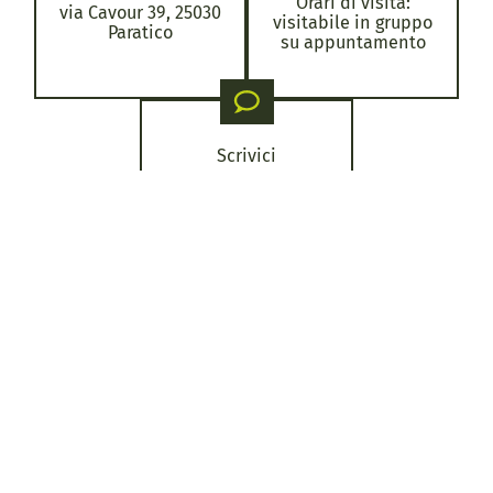
Orari di visita:
via Cavour 39, 25030
visitabile in gruppo
Paratico
su appuntamento
Scrivici
SCOPRI GLI ALTRI
ITINERARI