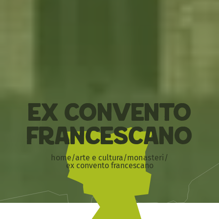
Ex Convento
Francescano
home
/
arte e cultura
/
monasteri
/
ex convento francescano