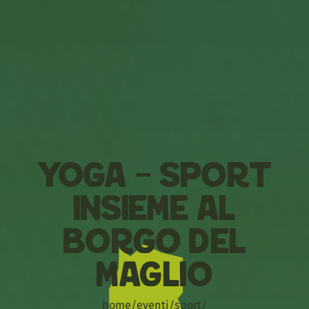
Yoga – Sport
Insieme al
Borgo del
Maglio
home
/
eventi
/
sport
/