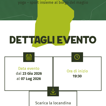
yoga – sport insieme al borgo del maglio
Dettagli evento
Data evento
Ora di inizio
dal
23 Giu 2026
19:30
al
07 Lug 2026
Scarica la locandina