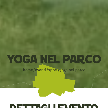
Yoga nel Parco
home
/
eventi
/
sport
/
yoga nel parco