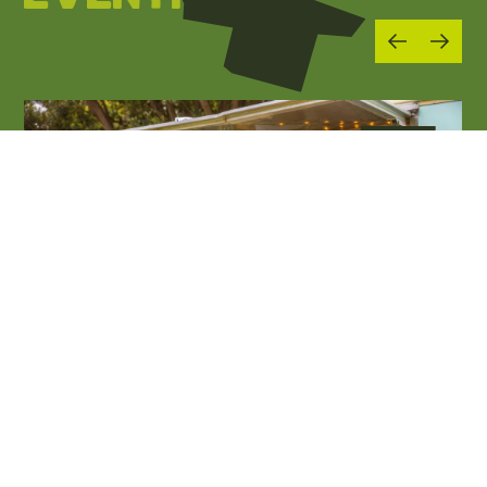
01
MAG 2026
06
SET 2026
Enogastronomia e sagre
La Darsena