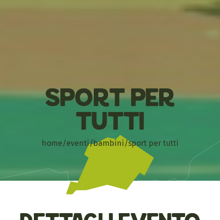
Sport per
tutti
home
/
eventi
/
bambini
/
sport per tutti