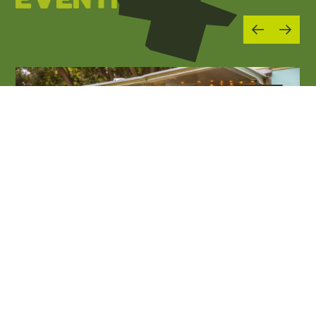
EVENTI
01
MAG 2026
06
SET 2026
Enogastronomia e sagre
La Darsena