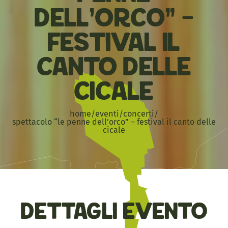
dell’Orco” –
Festival Il
Canto delle
Cicale
home
/
eventi
/
concerti
/
spettacolo “le penne dell’orco” – festival il canto delle
cicale
Dettagli evento