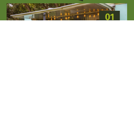
01
MAG 2026
06
SET 2026
Enogastronomia e sagre
La Darsena
Palazzolo sull'Oglio