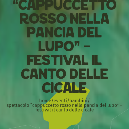
“Cappuccetto
Rosso nella
pancia del
lupo” –
Festival Il
Canto delle
Cicale
home
/
eventi
/
bambini
/
spettacolo “cappuccetto rosso nella pancia del lupo” –
festival il canto delle cicale