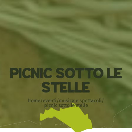
Picnic sotto le
stelle
home
/
eventi
/
musica e spettacoli
/
picnic sotto le stelle