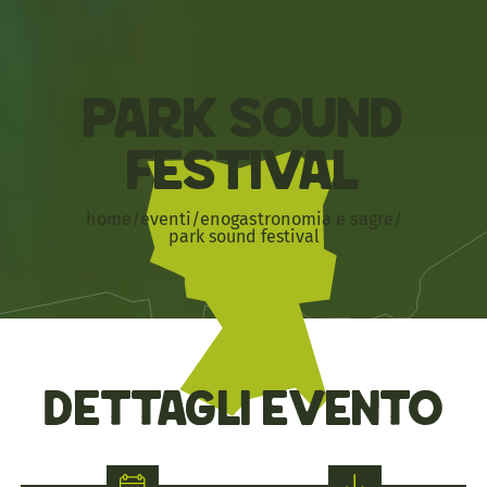
Park Sound
Festival
home
/
eventi
/
enogastronomia e sagre
/
park sound festival
Dettagli evento