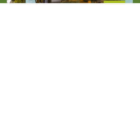
06
SET 2026
Enogastronomia e sagre
La Darsena
Palazzolo sull'Oglio