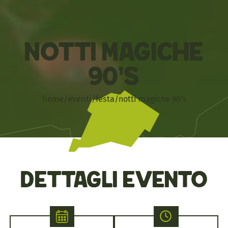
Notti Magiche
90’s
home
/
eventi
/
festa
/
notti magiche 90’s
Dettagli evento