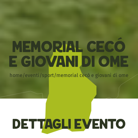
Memorial Cecó
e giovani di Ome
home
/
eventi
/
sport
/
memorial cecó e giovani di ome
Dettagli evento