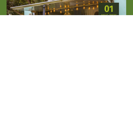
01
MAG 2026
06
SET 2026
Enogastronomia e sagre
La Darsena
Palazzolo sull'Oglio