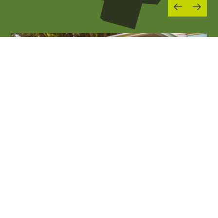
01
MAG 2026
06
SET 2026
Enogastronomia e sagre
La Darsena
Palazzolo sull'Oglio