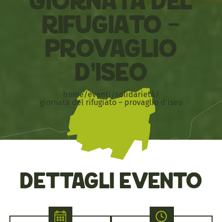
Giornata del
Rifugiato –
Provaglio
d’Iseo
home
/
eventi
/
solidarietà
/
giornata del rifugiato – provaglio d’iseo
Dettagli evento