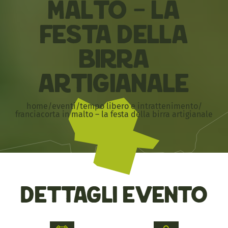
Malto – La
Festa della
Birra
Artigianale
home
/
eventi
/
tempo libero e intrattenimento
/
franciacorta in malto – la festa della birra artigianale
Dettagli evento