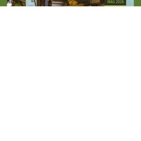
MAG 2026
06
SET 2026
Enogastronomia e sagre
La Darsena
Palazzolo sull'Oglio