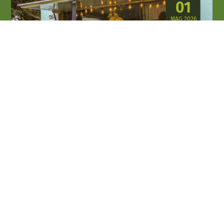
01
MAG 2026
06
SET 2026
Enogastronomia e sagre
La Darsena
Palazzolo sull'Oglio