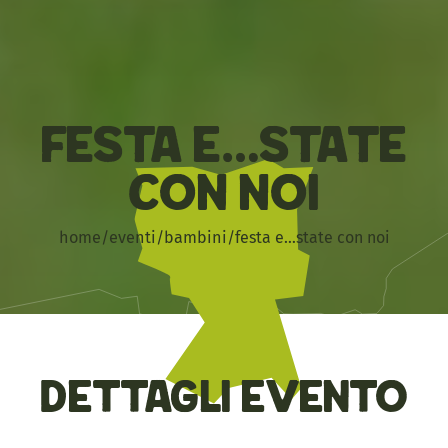
Festa E…state
con Noi
home
/
eventi
/
bambini
/
festa e…state con noi
Dettagli evento