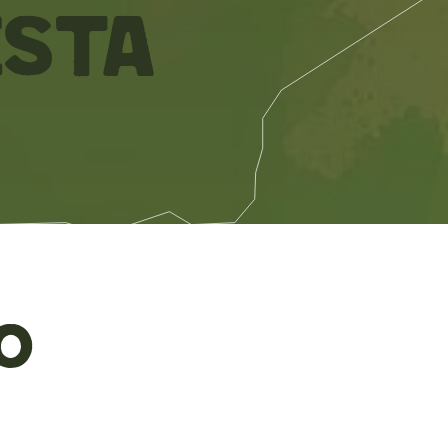
esta
o