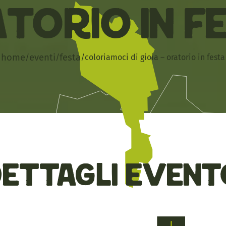
torio in F
home
eventi
festa
/
/
/
coloriamoci di gioia – oratorio in festa
Dettagli event