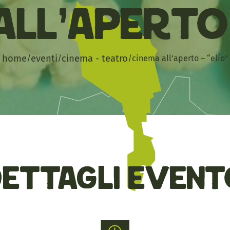
all’Aperto 
home
eventi
cinema - teatro
/
/
/
cinema all’aperto – “elio”
Dettagli event