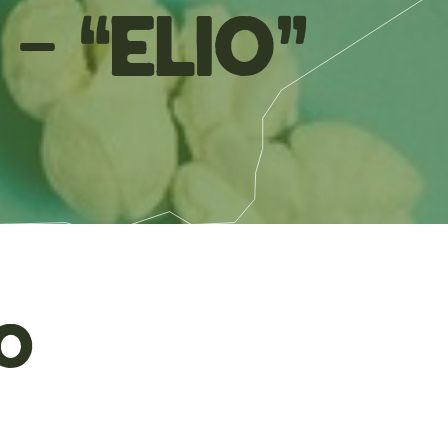
– “Elio”
o