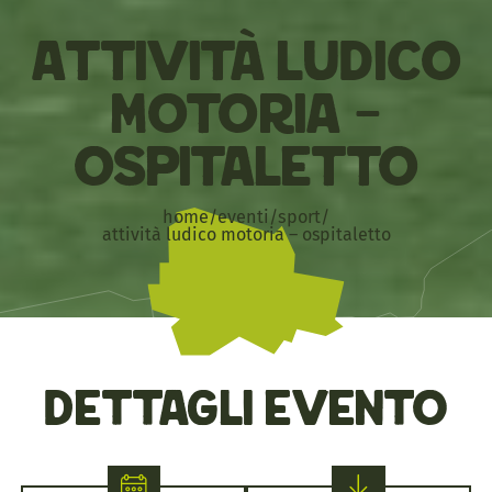
Attività ludico
motoria –
Ospitaletto
home
/
eventi
/
sport
/
attività ludico motoria – ospitaletto
Dettagli evento