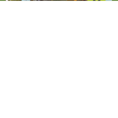
06
SET 2026
Enogastronomia e sagre
La Darsena
Palazzolo sull'Oglio