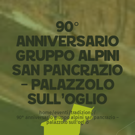
90°
Anniversario
Gruppo Alpini
San Pancrazio
– Palazzolo
sull’Oglio
home
/
eventi
/
tradizione
/
90° anniversario gruppo alpini san pancrazio –
palazzolo sull’oglio