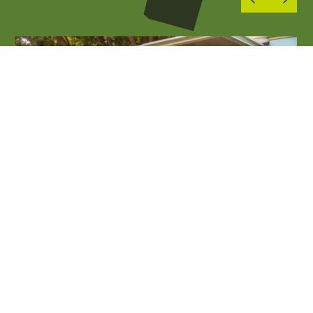
01
MAG 2026
06
SET 2026
Enogastronomia e sagre
La Darsena
Palazzolo sull'Oglio