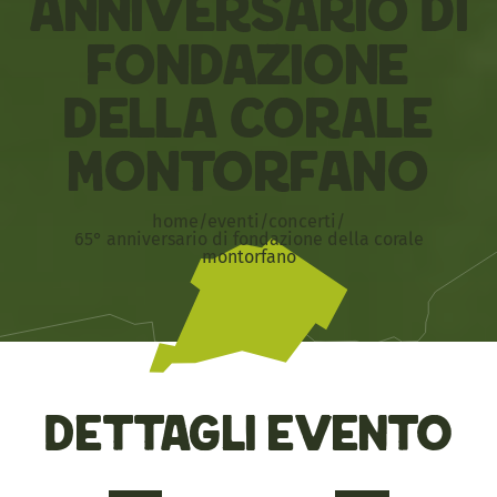
Anniversario di
Fondazione
della Corale
Montorfano
home
/
eventi
/
concerti
/
65° anniversario di fondazione della corale
montorfano
Dettagli evento