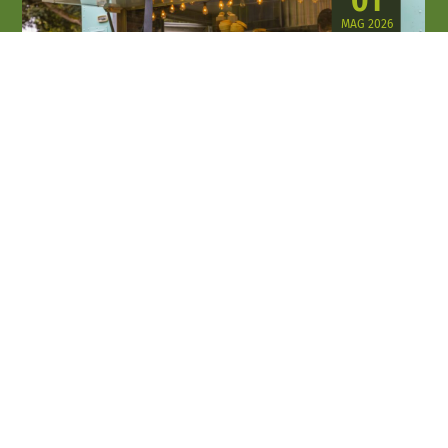
01
MAG 2026
06
SET 2026
Enogastronomia e sagre
La Darsena
Palazzolo sull'Oglio