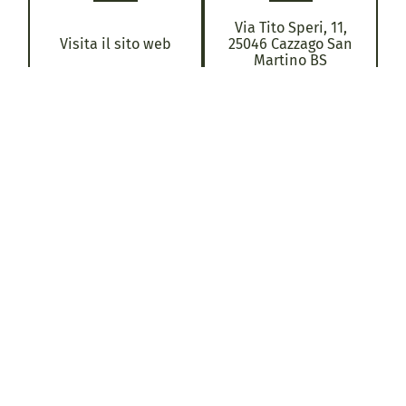
Via Tito Speri, 11,
Visita il sito web
25046 Cazzago San
Martino BS
Orari di visita:
galleria aperta nel
periodo natalizio
Chiamaci
(verificare le date sul
sito web
Scrivici
); visitabile su
prenotazione tutto
l’anno