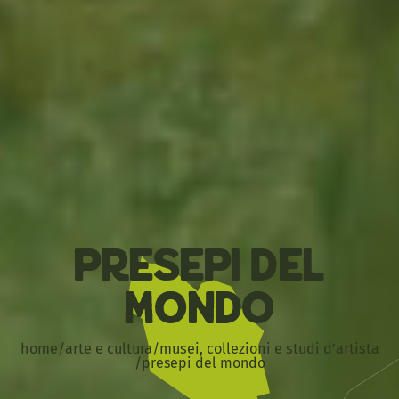
Presepi del
mondo
home
/
arte e cultura
/
musei, collezioni e studi d’artista
/
presepi del mondo