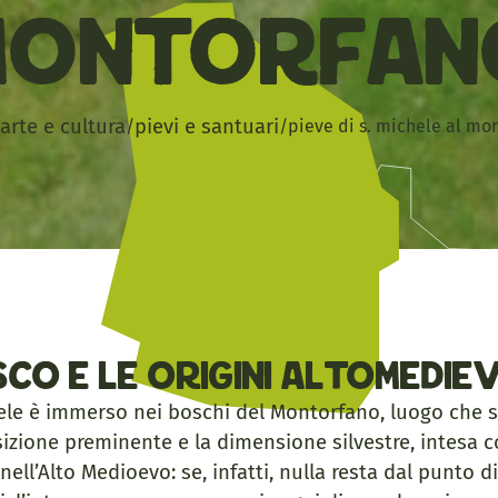
Montorfan
arte e cultura
pievi e santuari
/
/
pieve di s. michele al mo
co e le origini altomediev
chele è immerso nei boschi del Montorfano, luogo che 
sizione preminente e la dimensione silvestre, intesa 
nell’Alto Medioevo: se, infatti, nulla resta dal punto